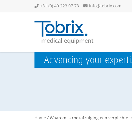
+31 (0) 40 223 07 73
info@tobrix.com
Advancing your experti
Home
/
Waarom is rookafzuiging een verplichte i