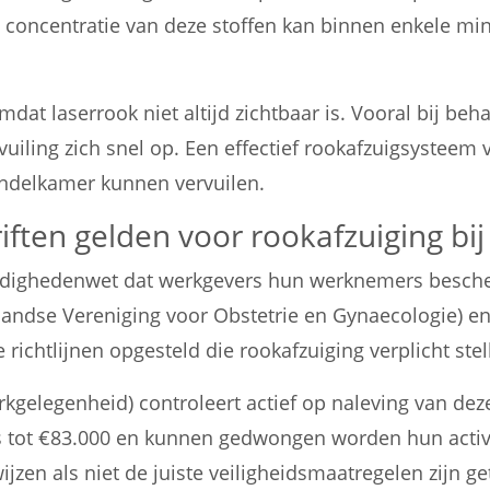
concentratie van deze stoffen kan binnen enkele min
at laserrook niet altijd zichtbaar is. Vooral bij be
uiling zich snel op. Een effectief rookafzuigsysteem v
handelkamer kunnen vervuilen.
iften gelden voor rookafzuiging bi
ndighedenwet dat werkgevers hun werknemers bescher
andse Vereniging voor Obstetrie en Gynaecologie) e
ichtlijnen opgesteld die rookafzuiging verplicht stel
kgelegenheid) controleert actief op naleving van deze
s tot €83.000 en kunnen gedwongen worden hun activit
zen als niet de juiste veiligheidsmaatregelen zijn ge