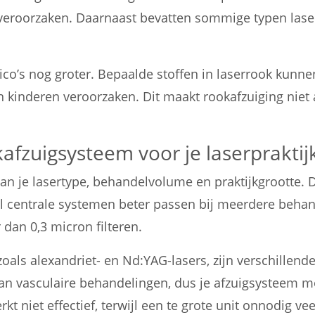
 veroorzaken. Daarnaast bevatten sommige typen las
co’s nog groter. Bepaalde stoffen in laserrook kunn
 kinderen veroorzaken. Dit maakt rookafzuiging niet a
kafzuigsysteem voor je laserpraktij
an je lasertype, behandelvolume en praktijkgrootte. D
wijl centrale systemen beter passen bij meerdere be
dan 0,3 micron filteren.
oals alexandriet- en Nd:YAG-lasers, zijn verschillende
n vasculaire behandelingen, dus je afzuigsysteem mo
kt niet effectief, terwijl een te grote unit onnodig ve