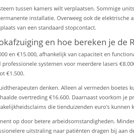
t systeem tussen kamers wilt verplaatsen. Sommige uni
permanente installatie. Overweeg ook de elektrische 
 plaats van een standaard stopcontact.
ookafzuiging en hoe bereken je de 
 en €15.000, afhankelijk van capaciteit en functional
jl professionele systemen voor meerdere lasers €8.0
ot €1.500.
 huidtherapeuten denken. Alleen al vermeden boetes 
erhaalde overtreding €16.600. Daarnaast voorkom je 
rakelijkheidsclaims die tienduizenden euro’s kunnen 
dement op door betere arbeidsomstandigheden. Minder
onelere uitstraling naar patiënten dragen bij aan d