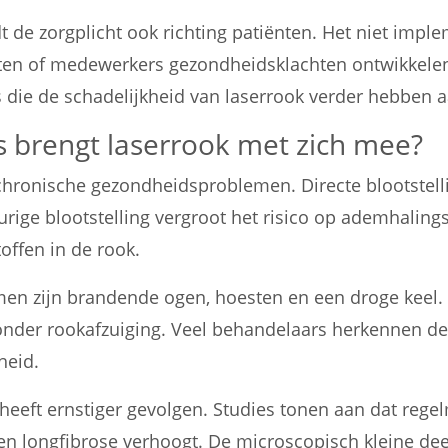
t de zorgplicht ook richting patiënten. Het niet impl
ënten of medewerkers gezondheidsklachten ontwikkele
s die de schadelijkheid van laserrook verder hebben 
s brengt laserrook met zich mee?
hronische gezondheidsproblemen. Directe blootstelling
durige blootstelling vergroot het risico op ademhal
offen in de rook.
 zijn brandende ogen, hoesten en een droge keel. 
nder rookafzuiging. Veel behandelaars herkennen de
heid.
 heeft ernstiger gevolgen. Studies tonen aan dat reg
 en longfibrose verhoogt. De microscopisch kleine de